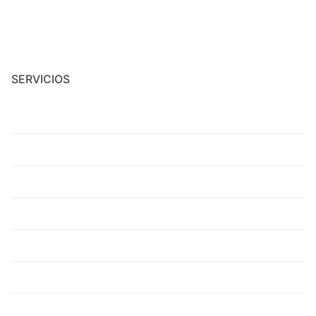
SERVICIOS
Mantenimiento integral
Montaje y recolocación de estructuras y equipos
Ensamblaje y Desambalaje Industrial
Proyectos de ingeniería
Fabricaciones
Surveying